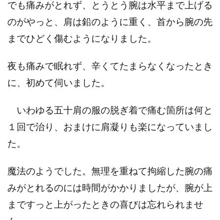
でも痛みがとれず、とうとう腕は水平まで上げる
1.2
50代
のがやっと、肩は鉛のように重く、首から腕の先
女性
様：五
までひどく傷むようになりました。
十肩
が、ス
ムーズ
夜も痛みで眠れず、辛くてたまらなくなったとき
に上が
に、初めて伺いました。
りまし
た。
いわゆる五十肩の服の脱ぎ着で痛む箇所は何と
2
カテ
１回で治り、おまけに肩凝りも楽になっていまし
ゴリ
別に
た。
お客
様の
声を
魔法のようでした。無理を重ねて拘縮した腕の痛
見る
みがとれるのには時間がかかりましたが、腕が上
まですっと上がったときの喜びは忘れられませ