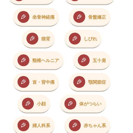
坐骨神経痛
骨盤矯正
猫背
しびれ
頸椎ヘルニア
五十肩
首・背中痛
顎関節症
小顔
体がつらい
婦人科系
赤ちゃん系