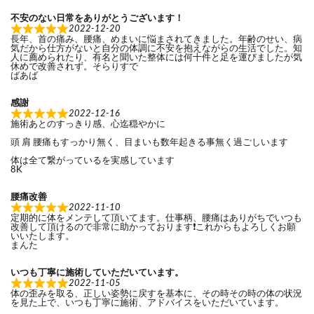
不安のない日常をありがとうございます！
2022-12-20
長年、首の痛み、腰痛、めまいに悩まされてきました。年齢のせい、病
気だから仕方がないと自分の体調に不安を抱えながらの生活でした。知
人に薦められたり、有名と聞いた整体には何十件と足を運びましたが気
休めで改善されず。そらりすで
ばあば
感謝
2022-12-16
施術あとのすっきり感、心迄穏やかに
頭 肩 腰痛もすっかり無く、目まいも数年起きる事無く過ごしいます
体は全て繋がっているを実感しています
8K
腰痛改善
2022-11-10
定期的に体をメンテして頂いてます。仕事柄、腰痛はありがちでいつも
改善して頂けるので非常に助かっております❗これからもよろしくお願
いいたします。
まんた
いつも丁寧に施術していただいています。
2022-11-05
体の歪みを取る、正しい姿勢に戻すを基本に、その時その時の体の状況
を見た上で、いつも丁寧に施術、アドバイスをいただいています。