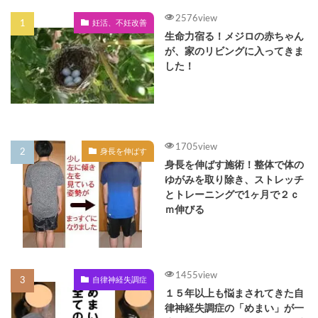
2576view
妊活、不妊改善
生命力宿る！メジロの赤ちゃん
が、家のリビングに入ってきま
した！
1705view
身長を伸ばす
身長を伸ばす施術！整体で体の
ゆがみを取り除き、ストレッチ
とトレーニングで1ヶ月で２ｃ
ｍ伸びる
1455view
自律神経失調症
１５年以上も悩まされてきた自
律神経失調症の「めまい」が一