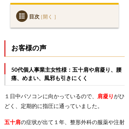
目次
1
お客
様の
声
お客様の声
1.1
50代
個人事
50代個人事業主女性様：五十肩や肩凝り、腰
業主女
痛、めまい、風邪も引きにくく
性様：
五十肩
や肩凝
り、腰
１日中パソコンに向かっているので、
肩凝り
がひ
痛、め
どく、定期的に指圧に通っていました。
まい、
風邪も
引きに
五十肩
の症状が出て１年、整形外科の服薬や注射
くく