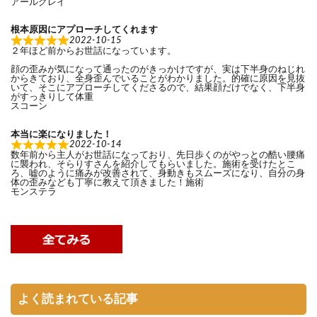
アールグレイ
根本原因にアプローチしてくれます
2022-10-15
２年ほど前からお世話になっています。
顔の歪みが気になって通ったのがきっかけですが、実は下半身のねじれ
からきており、全身歪んでいることがわかりました。的確に原因を見抜
いて、そこにアプローチしてくださるので、結果顔だけでなく、下半身
がすっきりして体重
スコーン
本当に楽になりました！
2022-10-14
数年前から主人がお世話になっており、先日歩くのがやっとの酷い腰痛
に襲われ、そらりすさんを紹介してもらいました。施術を受けたとこ
ろ、嘘のように痛みが改善されて、身動きもスムーズになり、自分の身
体の歪みなども丁寧に教えて頂きました！施術
モンステラ
よく読まれている記事