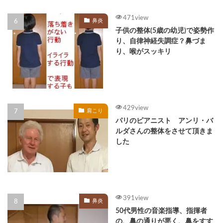
471view
鼻炎
子供の整体(5歳の幼児)で姿勢作
り、自律神経失調症？鼻づま
り、喉がスッキリ
429view
肩こり
パリのピアニスト アンリ・バ
ルダさんの整体をさせて頂きま
した
391view
鼻炎
50代男性の音楽指導、指揮者
の、鼻の通りが悪く、鼻をすす