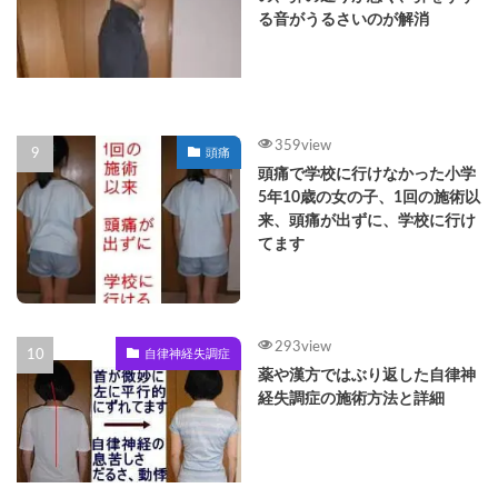
る音がうるさいのが解消
359view
頭痛
頭痛で学校に行けなかった小学
5年10歳の女の子、1回の施術以
来、頭痛が出ずに、学校に行け
てます
293view
自律神経失調症
薬や漢方ではぶり返した自律神
経失調症の施術方法と詳細