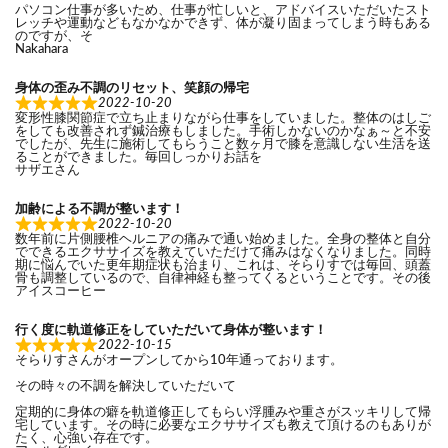
パソコン仕事が多いため、仕事が忙しいと、アドバイスいただいたスト
レッチや運動などもなかなかできず、体が凝り固まってしまう時もある
のですが、そ
Nakahara
身体の歪み不調のリセット、笑顔の帰宅
2022-10-20
変形性膝関節症で立ち止まりながら仕事をしていました。整体のはしご
をしても改善されず鍼治療もしました。手術しかないのかなぁ～と不安
でしたが、先生に施術してもらうこと数ヶ月で膝を意識しない生活を送
ることができました。毎回しっかりお話を
サザエさん
加齢による不調が整います！
2022-10-20
数年前に片側腰椎ヘルニアの痛みで通い始めました。全身の整体と自分
でできるエクササイズを教えていただけて痛みはなくなりました。同時
期に悩んでいた更年期症状も治まり、これは、そらりすでは毎回、頭蓋
骨も調整しているので、自律神経も整ってくるということです。その後
アイスコーヒー
行く度に軌道修正をしていただいて身体が整います！
2022-10-15
そらりすさんがオープンしてから10年通っております。
その時々の不調を解決していただいて
定期的に身体の癖を軌道修正してもらい浮腫みや重さがスッキリして帰
宅しています。その時に必要なエクササイズも教えて頂けるのもありが
たく、心強い存在です。