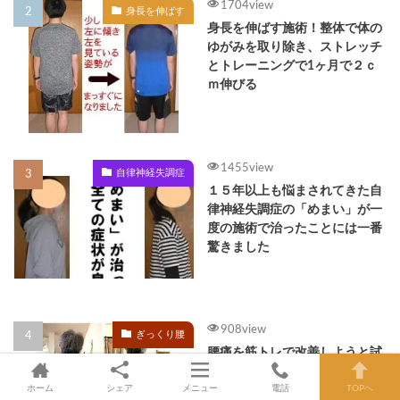
1704view
身長を伸ばす
身長を伸ばす施術！整体で体の
ゆがみを取り除き、ストレッチ
とトレーニングで1ヶ月で２ｃ
ｍ伸びる
1455view
自律神経失調症
１５年以上も悩まされてきた自
律神経失調症の「めまい」が一
度の施術で治ったことには一番
驚きました
908view
ぎっくり腰
腰痛を筋トレで改善しようと試
みるもギックリ腰に、なぜなの
か？
ホーム
シェア
メニュー
電話
TOPへ