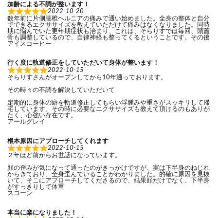
加齢による不調が整います！
2022-10-20
数年前に片側腰椎ヘルニアの痛みで通い始めました。全身の整体と自分
でできるエクササイズを教えていただけて痛みはなくなりました。同時
期に悩んでいた更年期症状も治まり、これは、そらりすでは毎回、頭蓋
骨も調整しているので、自律神経も整ってくるということです。その後
アイスコーヒー
行く度に軌道修正をしていただいて身体が整います！
2022-10-15
そらりすさんがオープンしてから10年通っております。
その時々の不調を解決していただいて
定期的に身体の癖を軌道修正してもらい浮腫みや重さがスッキリして帰
宅しています。その時に必要なエクササイズも教えて頂けるのもありが
たく、心強い存在です。
アールグレイ
根本原因にアプローチしてくれます
2022-10-15
２年ほど前からお世話になっています。
顔の歪みが気になって通ったのがきっかけですが、実は下半身のねじれ
からきており、全身歪んでいることがわかりました。的確に原因を見抜
いて、そこにアプローチしてくださるので、結果顔だけでなく、下半身
がすっきりして体重
スコーン
本当に楽になりました！