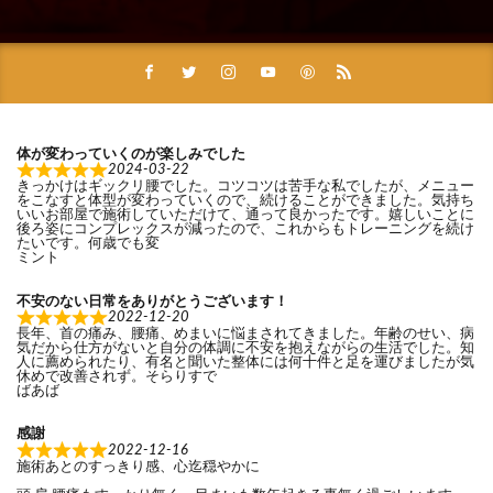
体が変わっていくのが楽しみでした
2024-03-22
きっかけはギックリ腰でした。コツコツは苦手な私でしたが、メニュー
をこなすと体型が変わっていくので、続けることができました。気持ち
いいお部屋で施術していただけて、通って良かったです。嬉しいことに
後ろ姿にコンプレックスが減ったので、これからもトレーニングを続け
たいです。何歳でも変
ミント
不安のない日常をありがとうございます！
2022-12-20
長年、首の痛み、腰痛、めまいに悩まされてきました。年齢のせい、病
気だから仕方がないと自分の体調に不安を抱えながらの生活でした。知
人に薦められたり、有名と聞いた整体には何十件と足を運びましたが気
休めで改善されず。そらりすで
ばあば
感謝
2022-12-16
施術あとのすっきり感、心迄穏やかに