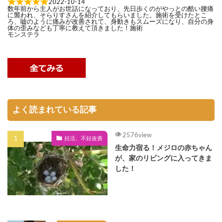
2022-10-14
数年前から主人がお世話になっており、先日歩くのがやっとの酷い腰痛
に襲われ、そらりすさんを紹介してもらいました。施術を受けたとこ
ろ、嘘のように痛みが改善されて、身動きもスムーズになり、自分の身
体の歪みなども丁寧に教えて頂きました！施術
モンステラ
よく読まれている記事
2576view
妊活、不妊改善
生命力宿る！メジロの赤ちゃん
が、家のリビングに入ってきま
した！