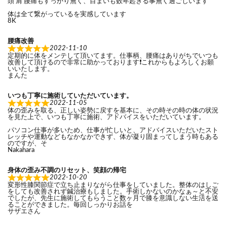
頭 肩 腰痛もすっかり無く、目まいも数年起きる事無く過ごしいます
体は全て繋がっているを実感しています
8K
腰痛改善
2022-11-10
定期的に体をメンテして頂いてます。仕事柄、腰痛はありがちでいつも
改善して頂けるので非常に助かっております❗これからもよろしくお願
いいたします。
まんた
いつも丁寧に施術していただいています。
2022-11-05
体の歪みを取る、正しい姿勢に戻すを基本に、その時その時の体の状況
を見た上で、いつも丁寧に施術、アドバイスをいただいています。
パソコン仕事が多いため、仕事が忙しいと、アドバイスいただいたスト
レッチや運動などもなかなかできず、体が凝り固まってしまう時もある
のですが、そ
Nakahara
身体の歪み不調のリセット、笑顔の帰宅
2022-10-20
変形性膝関節症で立ち止まりながら仕事をしていました。整体のはしご
をしても改善されず鍼治療もしました。手術しかないのかなぁ～と不安
でしたが、先生に施術してもらうこと数ヶ月で膝を意識しない生活を送
ることができました。毎回しっかりお話を
サザエさん