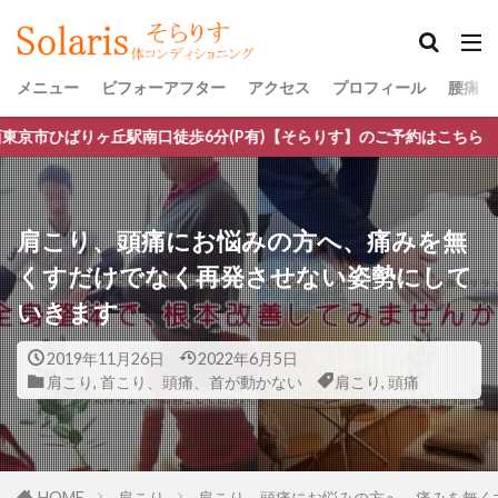
メニュー
ビフォーアフター
アクセス
プロフィール
腰痛・
駅南口徒歩6分(P有)【そらりす】のご予約はこちら
肩こり、頭痛にお悩みの方へ、痛みを無
くすだけでなく再発させない姿勢にして
いきます
2019年11月26日
2022年6月5日
肩こり
,
首こり、頭痛、首が動かない
肩こり
,
頭痛
HOME
肩こり
肩こり、頭痛にお悩みの方へ、痛みを無く