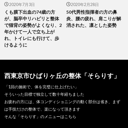
2020年7月3日
2020年2月28日
くも膜下出血の74歳の方
50代男性指揮者の方の鼻
が、脳卒中リハビリと整体
炎、腰の疲れ、肩こりが解
で猫背の姿勢がよくなり、2
消された、凛とした姿勢
年かけて一人で立ち上が
れ、トイレにも行けて、歩
けるように
西東京市ひばりヶ丘の整体「そらりす」
「1回の施術で、体を完璧に仕上げたい」
そういった目標で独立して数十年経ちました
お疲れの方には、体コンディショニングの動く部分は省き、まず
は手技だけの整体で、楽になって頂きます
そんな「そらりす」のメニューはこちら