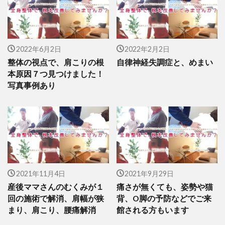
2022年6月2日
2022年2月2日
整体の視点で、肩こりの根
自律神経失調症と、めまい
本原因７つ見つけました！
写真事例あり
2021年11月4日
2021年9月29日
産後ママさんのむくみが１
痛さが無くても、姿勢や猫
回の施術で解消、肩幅が狭
背、O脚の予防などでご来
まり、肩こり、腰痛解消
館される方もいます