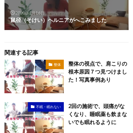
2020年1月16日
鼠径（そけい）ヘルニアがへこみました
関連する記事
整体の視点で、肩こりの
整体
根本原因７つ見つけまし
た！写真事例あり
2回の施術で、頭痛がな
不眠・眠れない
くなり、睡眠薬も飲まな
いでも眠れるように