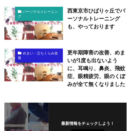
西東京市ひばりヶ丘でパ
パーソナルトレーニン
グ
ーソナルトレーニング
も、やっております
更年期障害の改善、めま
めまい・立ちくらみ改
善
いが1度も出ないよう
に、耳鳴り、鼻炎、飛蚊
症、眼精疲労、眼のくぼ
みが全て無くなりました
最新情報をチェックしよう！