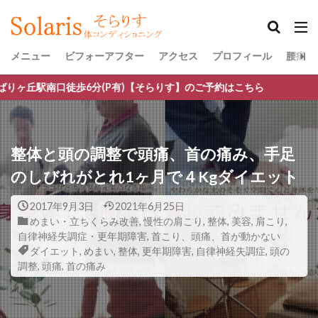
メニュー
ビフォーアフター
アクセス
プロフィール
腰痛・
分(P有)【そらりす】のご予約はこちら
整体と頭の調整で頭痛、首の痛み、手足
のしびれがとれ1ヶ月で４Kgダイエット
2017年9月3日
2021年6月25日
めまい・立ちくらみ改善
,
慢性の肩こり
,
整体
,
美容
,
肩こり
,
自律神経失調症・更年期障害
,
首こり、頭痛、首が動かない
ダイエット
,
めまい
,
整体
,
更年期障害
,
自律神経失調症
,
頭の
調整
,
頭痛
,
首の痛み