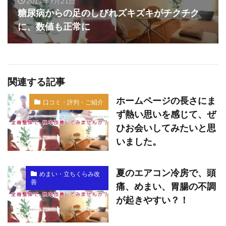
2017年9月21日
糖尿病からの足のしびれズキズキがチクチク
に、数値も正常に
関連する記事
ホームページの長さにま
口コミ・評判・ご紹介
ず熱い思いを感じて、ぜ
ひお会いしてみたいと思
いました。
夏のエアコン冷房で、頭
めまい・立ちくらみ改
善
痛、めまい、胃腸の不調
が起きやすい？！