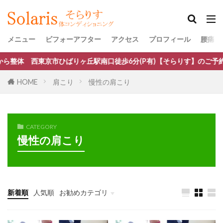
メニュー
ビフォーアフター
アクセス
プロフィール
腰痛・
東京市ひばりヶ丘駅南口徒歩6分(P有)【そらりす】のご予約はこちら
HOME
肩こり
慢性の肩こり
CATEGORY
慢性の肩こり
新着順
人気順
お勧めカテゴリ
口コミ・評判・ご紹介
ぎっくり腰
腰痛（狭窄症・ヘルニア・すべり症）改善
腰痛
椎間板ヘルニア
首こり、頭痛、首が動かない
慢性の肩こり
自律神経失調症・更年期障害
膝痛
五十肩・四十肩