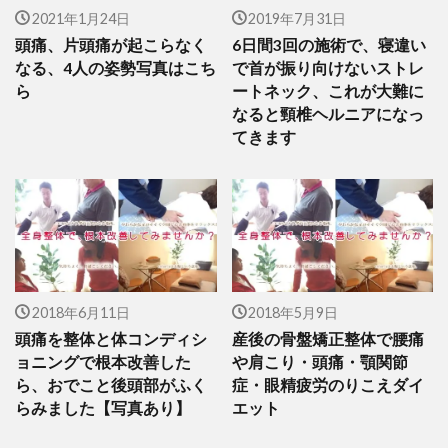
2021年1月24日
2019年7月31日
頭痛、片頭痛が起こらなく
6日間3回の施術で、寝違い
なる、4人の姿勢写真はこち
で首が振り向けないストレ
ら
ートネック、これが大難に
なると頸椎ヘルニアになっ
てきます
2018年6月11日
2018年5月9日
頭痛を整体と体コンディシ
産後の骨盤矯正整体で腰痛
ョニングで根本改善した
や肩こり・頭痛・顎関節
ら、おでこと後頭部がふく
症・眼精疲労のりこえダイ
らみました【写真あり】
エット