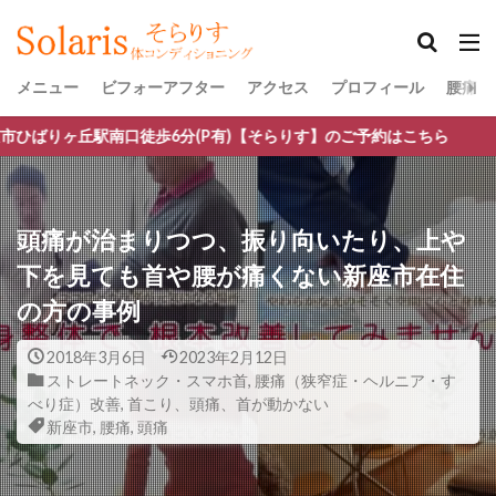
メニュー
ビフォーアフター
アクセス
プロフィール
腰痛・
6分(P有)【そらりす】のご予約はこちら
頭痛が治まりつつ、振り向いたり、上や
下を見ても首や腰が痛くない新座市在住
の方の事例
2018年3月6日
2023年2月12日
ストレートネック・スマホ首
,
腰痛（狭窄症・ヘルニア・す
べり症）改善
,
首こり、頭痛、首が動かない
新座市
,
腰痛
,
頭痛