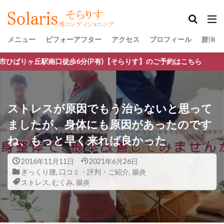
メニュー
ビフォーアフター
アクセス
プロフィール
腰痛・
歩6分(P有)【そらりす】のご予約はこちら
ストレスが原因でもう治らないと思って
ましたが、身体にも原因があったのです
ね、もっと早く来れば良かった
2016年11月11日
2021年6月26日
ぎっくり腰
,
口コミ・評判・ご紹介
,
腸炎
ストレス
,
むくみ
,
腸炎