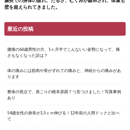
腸炎での身体の疲れ、だるさ、むくみが緩和され、体重も
壁を超えられてきました。
最近の投稿
腰痛の66歳男性の方、1ヶ月半でこんないい姿勢になって、痛
さもなくなった訳は？
体の痛みには筋肉や骨がずれての痛みと、神経からの痛みがあ
ります
整体の視点で、肩こりの根本原因７つ見つけました！写真事例
あり
54歳女性の身長が1.5ｃｍ伸びる！12年前の人間ドックと比べ
て