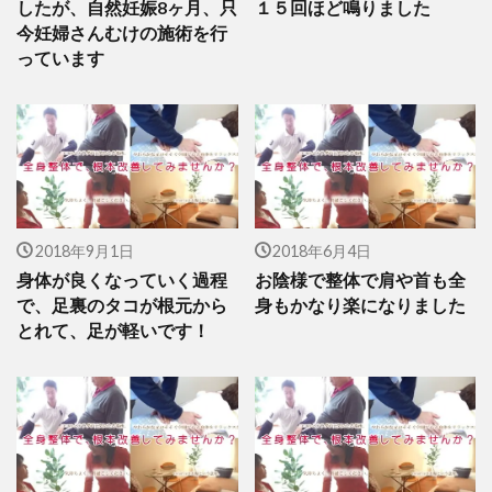
したが、自然妊娠8ヶ月、只
１５回ほど鳴りました
今妊婦さんむけの施術を行
っています
2018年9月1日
2018年6月4日
身体が良くなっていく過程
お陰様で整体で肩や首も全
で、足裏のタコが根元から
身もかなり楽になりました
とれて、足が軽いです！