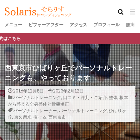
メニュー
ビフォーアフター
アクセス
プロフィール
腰痛・
腰痛・肩
西東京市ひばりヶ丘でパーソナルトレー
ニングも、やっております
2016年12月8日
2023年2月12日
パーソナルトレーニング
,
口コミ・評判・ご紹介
,
整体
,
根本
から整える全身整体と骨盤矯正
パーソナルトレーナー
,
パーソナルトレーニング
,
ひばりヶ
丘
,
東久留米
,
痩せる
,
西東京市