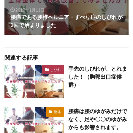
2017年1月11日
腰痛である腰椎ヘルニア・すべり症のしびれが
2回で治まりました
関連する記事
手先のしびれが、とれま
しびれ
した！（胸郭出口症候
群）
腰痛は腰のゆがみだけで
整体
なく、足や〇〇のゆがみ
からも影響されます。