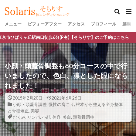
メニュー
ビフォーアフター
アクセス
プロフィール
腰痛・
口徒歩6分(P有)【そらりす】のご予約はこちら
小顔・頭蓋骨調整も60分コースの中で行
いましたので、色白、凛とした眼になら
れました！
2015年2月20日
2021年6月26日
小顔・頭蓋骨調整
,
慢性の肩こり
,
根本から整える全身整体
と骨盤矯正
,
美容
むくみ
,
リンパ
,
小顔
,
美容
,
美白
,
頭蓋骨調整