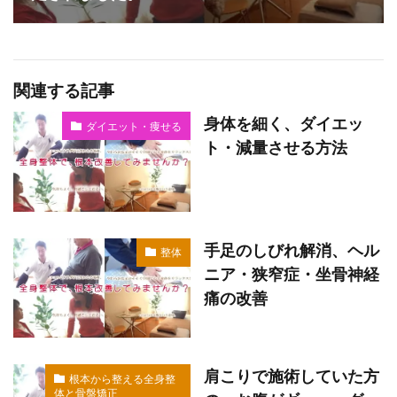
関連する記事
身体を細く、ダイエッ
ダイエット・痩せる
ト・減量させる方法
手足のしびれ解消、ヘル
整体
ニア・狭窄症・坐骨神経
痛の改善
肩こりで施術していた方
根本から整える全身整
体と骨盤矯正