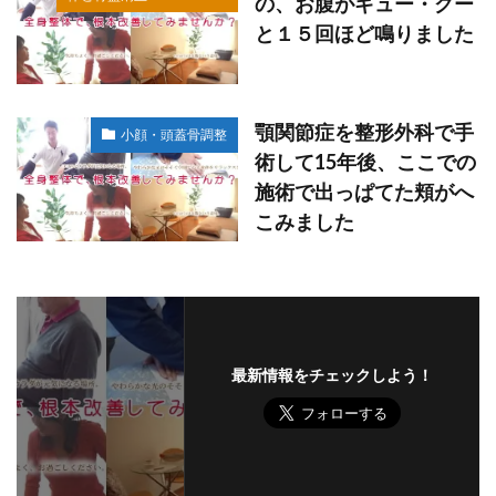
の、お腹がギュー・グー
と１５回ほど鳴りました
顎関節症を整形外科で手
小顔・頭蓋骨調整
術して15年後、ここでの
施術で出っぱてた頬がへ
こみました
最新情報をチェックしよう！