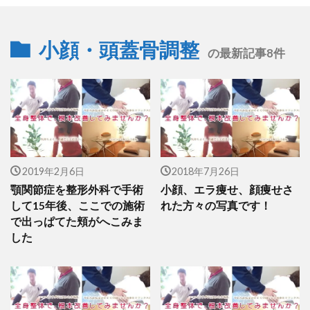
小顔・頭蓋骨調整
の最新記事8件
2019年2月6日
2018年7月26日
顎関節症を整形外科で手術
小顔、エラ痩せ、顔痩せさ
して15年後、ここでの施術
れた方々の写真です！
で出っぱてた頬がへこみま
した