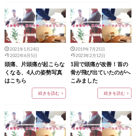
口コミ・評判・ご紹介
ぎっくり腰
腰痛（狭窄症・ヘルニア・すべり症）改善
腰痛
椎間板ヘルニア
首こり、頭痛、首が動かない
慢性の肩こり
自律神経失調症・更年期障害
膝痛
五十肩・四十肩
2021年1月24日
2019年7月25日
2022年6月5日
2023年2月12日
頭痛、片頭痛が起こらな
1回で頭痛が改善！首の
くなる、4人の姿勢写真
骨が飛び出ていたのがへ
はこちら
こみました
続きを読む
続きを読む