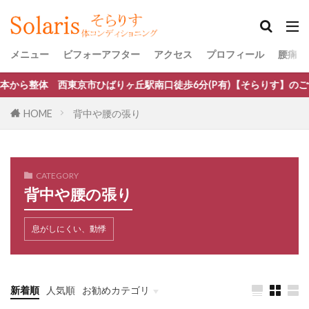
メニュー
ビフォーアフター
アクセス
プロフィール
腰痛・
西東京市ひばりヶ丘駅南口徒歩6分(P有)【そらりす】のご予約はこち
HOME
背中や腰の張り
CATEGORY
背中や腰の張り
息がしにくい、動悸
新着順
人気順
お勧めカテゴリ