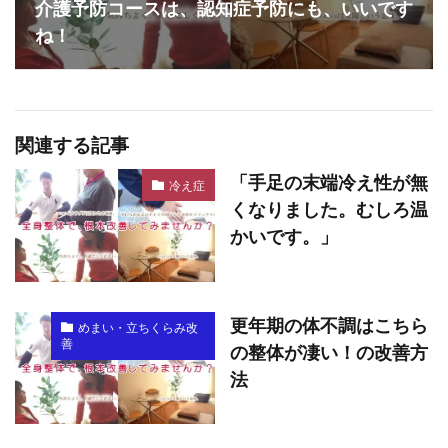
介護予防コースは、認知症予防にも、いいです
ね！
関連する記事
「手足の末端冷え性が無
冷え症
くなりました。むしろ温
かいです。」
更年期の体不調はこちら
めまい・立ちくらみ改
善
の整体が凄い！の改善方
法