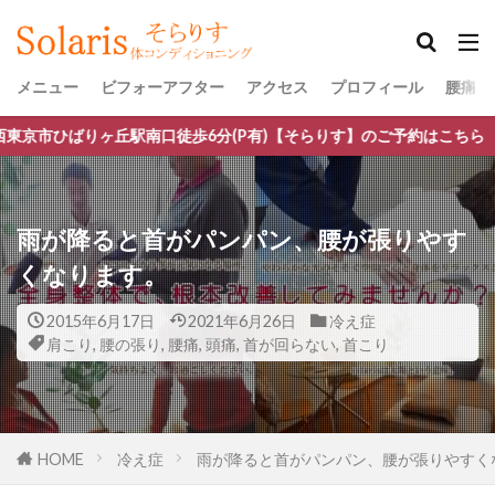
メニュー
ビフォーアフター
アクセス
プロフィール
腰痛・
駅南口徒歩6分(P有)【そらりす】のご予約はこちら
雨が降ると首がパンパン、腰が張りやす
くなります。
2015年6月17日
2021年6月26日
冷え症
肩こり
,
腰の張り
,
腰痛
,
頭痛
,
首が回らない
,
首こり
HOME
冷え症
雨が降ると首がパンパン、腰が張りやすく