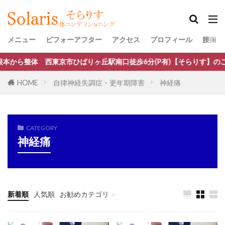
メニュー
ビフォーアフター
アクセス
プロフィール
腰痛・
 西東京市ひばりヶ丘駅南口徒歩6分(P有)【そらりす】のご予約はこ
HOME
自律神経失調症・更年期障害
神経痛
CATEGORY
神経痛
新着順
人気順
お勧めカテゴリ
口コミ・評判・ご紹介
ぎっくり腰
腰痛（狭窄症・ヘルニア・すべり症）改善
腰痛
椎間板ヘルニア
首こり、頭痛、首が動かない
慢性の肩こり
自律神経失調症・更年期障害
膝痛
五十肩・四十肩