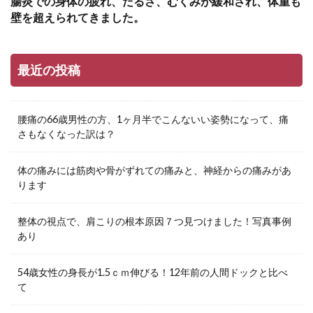
腸炎での身体の疲れ、だるさ、むくみが緩和され、体重も
壁を超えられてきました。
最近の投稿
腰痛の66歳男性の方、1ヶ月半でこんないい姿勢になって、痛
さもなくなった訳は？
体の痛みには筋肉や骨がずれての痛みと、神経からの痛みがあ
ります
整体の視点で、肩こりの根本原因７つ見つけました！写真事例
あり
54歳女性の身長が1.5ｃｍ伸びる！12年前の人間ドックと比べ
て