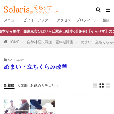
メニュー
ビフォーアフター
アクセス
プロフィール
腰痛・
体 西東京市ひばりヶ丘駅南口徒歩6分(P有)【そらりす】のご予約は
HOME
自律神経失調症・更年期障害
めまい・立ちくらみ改
CATEGORY
めまい・立ちくらみ改善
新着順
人気順
お勧めカテゴリ
口コミ・評判・ご紹介
ぎっくり腰
腰痛（狭窄症・ヘルニア・すべり症）改善
腰痛
椎間板ヘルニア
首こり、頭痛、首が動かない
慢性の肩こり
自律神経失調症・更年期障害
膝痛
五十肩・四十肩